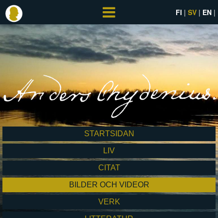
FI
SV
EN
STARTSIDAN
LIV
CITAT
BILDER OCH VIDEOR
VERK