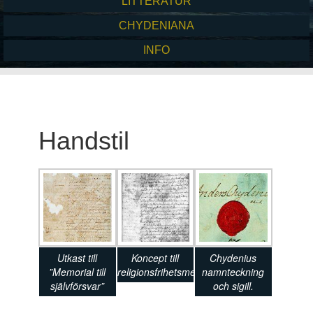
LITTERATUR
CHYDENIANA
INFO
Handstil
Utkast till
Koncept till
Chydenius
”Memorial till
religionsfrihetsmemorialet
namnteckning
självförsvar”
och sigill.