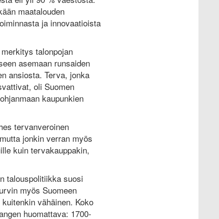
skään maatalouden
oiminnasta ja innovaatioista
va merkitys talonpojan
eiseen asemaan runsaiden
en ansiosta. Terva, jonka
svattivat, oli Suomen
ös Pohjanmaan kaupunkien
lähes tervanveroinen
, mutta jonkin verran myös
ille kuin tervakauppakin,
 talouspolitiikka suosi
n turvin myös Suomeen
oli kuitenkin vähäinen. Koko
 sangen huomattava: 1700-