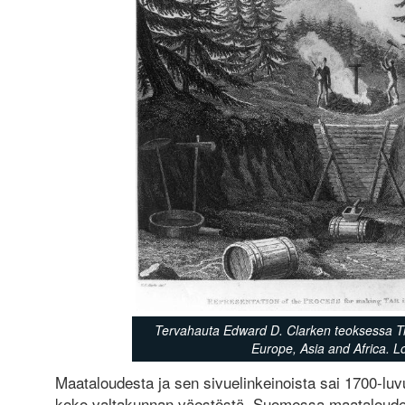
Tervahauta Edward D. Clarken teoksessa Tra
Europe, Asia and Africa. 
Maataloudesta ja sen sivuelinkeinoista sai 1700-lu
koko valtakunnan väestöstä. Suomessa maataloudest