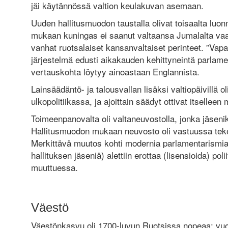
jäi käytännössä valtion keulakuvan asemaan.
Uuden hallitusmuodon taustalla olivat toisaalta luonn
mukaan kuningas ei saanut valtaansa Jumalalta vaan
vanhat ruotsalaiset kansanvaltaiset perinteet. ”Vapa
järjestelmä edusti aikakauden kehittyneintä parlamen
vertauskohta löytyy ainoastaan Englannista.
Lainsäädäntö- ja talousvallan lisäksi valtiopäivillä 
ulkopolitiikassa, ja ajoittain säädyt ottivat itsellee
Toimeenpanovalta oli valtaneuvostolla, jonka jäseniksi
Hallitusmuodon mukaan neuvosto oli vastuussa teke
Merkittävä muutos kohti modernia parlamentarismia o
hallituksen jäseniä) alettiin erottaa (lisensioida) pol
muuttuessa.
Väestö
Väestönkasvu oli 1700-luvun Ruotsissa nopeaa: vu