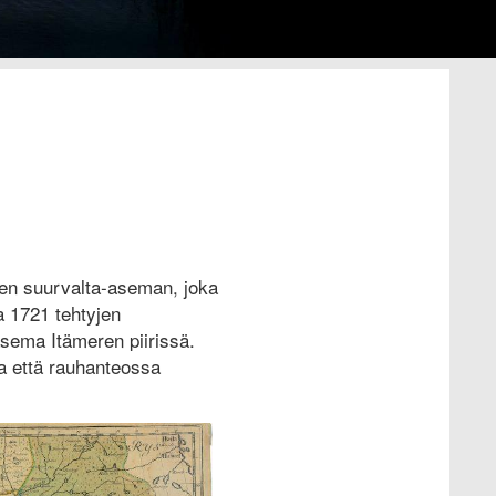
en suurvalta-aseman, joka
a 1721 tehtyjen
asema Itämeren piirissä.
a että rauhanteossa