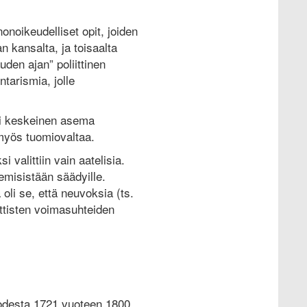
onoikeudelliset opit, joiden
 kansalta, ja toisaalta
uden ajan” poliittinen
tarismia, jolle
oli keskeinen asema
n myös tuomiovaltaa.
 valittiin vain aatelisia.
misistään säädyille.
li se, että neuvoksia (ts.
iittisten voimasuhteiden
odesta 1721 vuoteen 1800