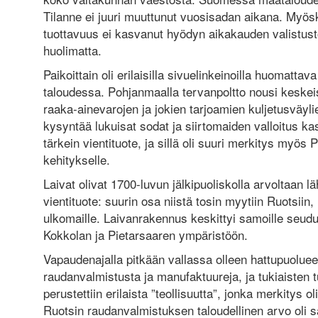
Tilanne ei juuri muuttunut vuosisadan aikana. Myö
tuottavuus ei kasvanut hyödyn aikakauden valistust
huolimatta.
Paikoittain oli erilaisilla sivuelinkeinoilla huomatta
taloudessa. Pohjanmaalla tervanpoltto nousi kesk
raaka-ainevarojen ja jokien tarjoamien kuljetusväyli
kysyntää lukuisat sodat ja siirtomaiden valloitus ka
tärkein vientituote, ja sillä oli suuri merkitys my
kehitykselle.
Laivat olivat 1700-luvun jälkipuoliskolla arvoltaan 
vientituote: suurin osa niistä tosin myytiin Ruotsiin
ulkomaille. Laivanrakennus keskittyi samoille seudu
Kokkolan ja Pietarsaaren ympäristöön.
Vapaudenajalla pitkään vallassa olleen hattupuolueen
raudanvalmistusta ja manufaktuureja, ja tukiaiste
perustettiin erilaista ”teollisuutta”, jonka merkitys 
Ruotsin raudanvalmistuksen taloudellinen arvo oli