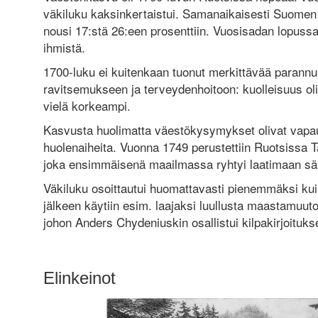
väkiluku kaksinkertaistui. Samanaikaisesti Suome
nousi 17:stä 26:een prosenttiin. Vuosisadan lopus
ihmistä.
1700-luku ei kuitenkaan tuonut merkittävää parann
ravitsemukseen ja terveydenhoitoon: kuolleisuus ol
vielä korkeampi.
Kasvusta huolimatta väestökysymykset olivat vapa
huolenaiheita. Vuonna 1749 perustettiin Ruotsissa Tab
joka ensimmäisenä maailmassa ryhtyi laatimaan sään
Väkiluku osoittautui huomattavasti pienemmäksi kuin
jälkeen käytiin esim. laajaksi luullusta maastamuut
johon Anders Chydeniuskin osallistui kilpakirjoituks
Elinkeinot