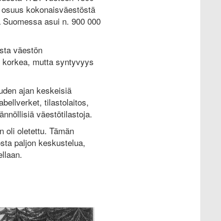
n osuus kokonaisväestöstä
sa Suomessa asui n. 900 000
usta väestön
i korkea, mutta syntyvyys
uden ajan keskeisiä
ellverket, tilastolaitos,
nöllisiä väestötilastoja.
 oli oletettu. Tämän
osta paljon keskustelua,
ellaan.