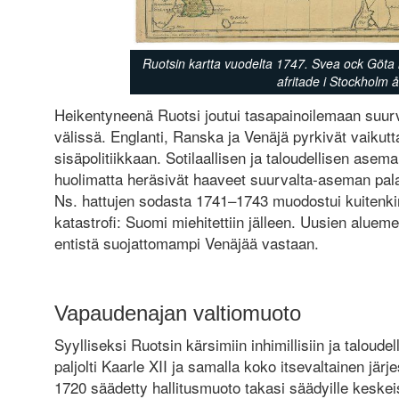
Ruotsin kartta vuodelta 1747. Svea ock Göta
afritade i Stockholm 
Heikentyneenä Ruotsi joutui tasapainoilemaan suur
välissä. Englanti, Ranska ja Venäjä pyrkivät vaikut
sisäpolitiikkaan. Sotilaallisen ja taloudellisen ase
huolimatta heräsivät haaveet suurvalta-aseman pala
Ns. hattujen sodasta 1741–1743 muodostui kuitenkin
katastrofi: Suomi miehitettiin jälleen. Uusien aluem
entistä suojattomampi Venäjää vastaan.
Vapaudenajan valtiomuoto
Syylliseksi Ruotsin kärsimiin inhimillisiin ja taloudel
paljolti Kaarle XII ja samalla koko itsevaltainen jär
1720 säädetty hallitusmuoto takasi säädyille keskei