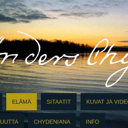
ELÄMÄ
SITAATIT
KUVAT JA VID
SUUTTA
CHYDENIANA
INFO