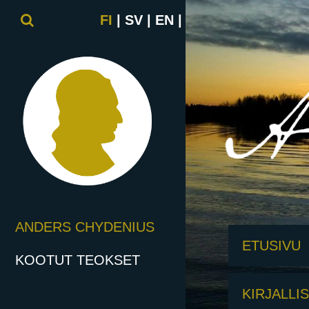
FI
SV
EN
ANDERS CHYDENIUS
ETUSIVU
KOOTUT TEOKSET
KIRJALLI