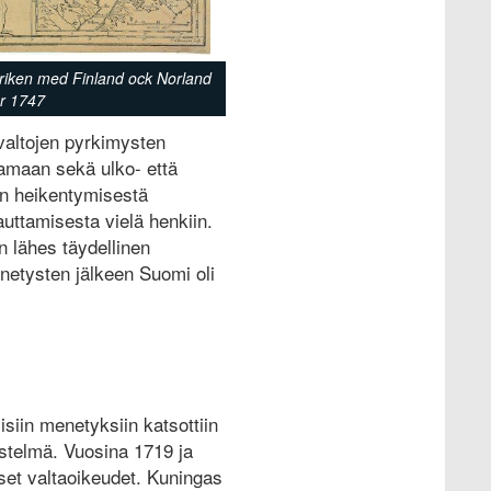
 riken med Finland ock Norland
år 1747
valtojen pyrkimysten
tamaan sekä ulko- että
man heikentymisestä
uttamisesta vielä henkiin.
 lähes täydellinen
enetysten jälkeen Suomi oli
lisiin menetyksiin katsottiin
jestelmä. Vuosina 1719 ja
set valtaoikeudet. Kuningas