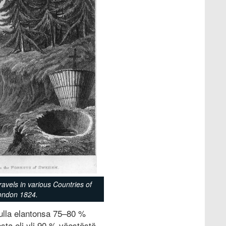
vels in various Countries of
London 1824.
vulla elantonsa 75–80 %
a eli yli 90 % väestöstä.